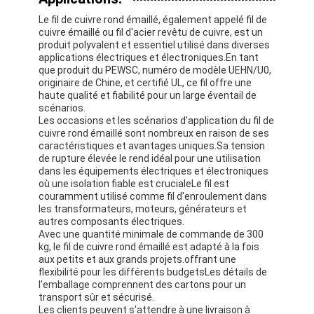
Fil de cuivre isolé par émail
Le fil de cuivre rond émaillé, également appelé fil de
cuivre émaillé ou fil d'acier revêtu de cuivre, est un
fils magnétiques émaillés
produit polyvalent et essentiel utilisé dans diverses
applications électriques et électroniques.En tant
que produit du PEWSC, numéro de modèle UEHN/U0,
fils de cuivre plat émaillés
originaire de Chine, et certifié UL, ce fil offre une
haute qualité et fiabilité pour un large éventail de
Fil recouvert de soie
scénarios.
Les occasions et les scénarios d'application du fil de
fil de litz
cuivre rond émaillé sont nombreux en raison de ses
caractéristiques et avantages uniques.Sa tension
de rupture élevée le rend idéal pour une utilisation
Fil magnétique à haute température
dans les équipements électriques et électroniques
où une isolation fiable est crucialeLe fil est
couramment utilisé comme fil d'enroulement dans
les transformateurs, moteurs, générateurs et
autres composants électriques.
Avec une quantité minimale de commande de 300
kg, le fil de cuivre rond émaillé est adapté à la fois
aux petits et aux grands projets.offrant une
flexibilité pour les différents budgetsLes détails de
l'emballage comprennent des cartons pour un
transport sûr et sécurisé.
Les clients peuvent s'attendre à une livraison à