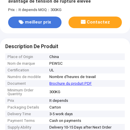
avantage de tension de rupture élevée
Prix：It depends
MOQ：300KG
meilleur prix
Contactez
Description De Produit
Place of Origin
China
Nom de marque
PEWSC
Certification
UL
Numéro de modèle
Nombre d'heures de travail
Document
Brochure du produit PDF
Minimum Order
300KG
Quantity
Prix
It depends
Packaging Details
Carton
Delivery Time
3-5 work days
Payment Terms
Cash on payments
Supply Ability
Delivery 10-15 Days after Next Order