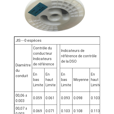
JIS---0 espèces
Contrôle du
Indicateurs de
conducteur
référence de contrôle
Limi
Indicateurs
de la DSO
de référence
Diamètre
du
En
En
En
En
Min
conduit
bas
haut
bas
Moyenne
haut
du d
Limite
Limite
Limite
Limite
(mm
00,06 ±
0.059
0.061
0.093
0.098
0.103
0.03
0.003
00,07 ±
0.069
0.071
0.103
0.108
0.113
0.03
0.003