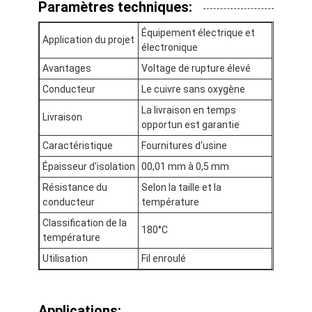
Paramètres techniques:
À propos de nous
Équipement électrique et
Application du projet
Visite de l'usine
électronique
Avantages
Voltage de rupture élevé
Contrôle de qualité
Conducteur
Le cuivre sans oxygène
Nous contacter
La livraison en temps
Livraison
opportun est garantie
Nouvelles
Caractéristique
Fournitures d'usine
Épaisseur d'isolation
00,01 mm à 0,5 mm
Les affaires
Résistance du
Selon la taille et la
Demandez un devis
conducteur
température
Classification de la
180°C
température
Utilisation
Fil enroulé
fils ronds de cuivre émaillés
Fil de laminage en cuivre émaillé
Applications: