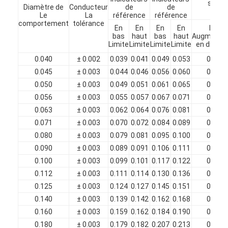
spécif
Diamètre de
Conducteur
de
de
À propos de nous
Le
La
référence
référence
comportement
tolérance
En
En
En
En
Min.
Visite de l'usine
bas
haut
bas
haut
Augmentat
Limite
Limite
Limite
Limite
en diamè
Contrôle de qualité
0.040
± 0.002
0.039
0.041
0.049
0.053
0.008
0.045
± 0.003
0.044
0.046
0.056
0.060
0.010
Nous contacter
0.050
± 0.003
0.049
0.051
0.061
0.065
0.010
0.056
± 0.003
0.055
0.057
0.067
0.071
0.010
Nouvelles
0.063
± 0.003
0.062
0.064
0.076
0.081
0.012
Les affaires
0.071
± 0.003
0.070
0.072
0.084
0.089
0.012
0.080
± 0.003
0.079
0.081
0.095
0.100
0.014
Demandez un devis
0.090
± 0.003
0.089
0.091
0.106
0.111
0.015
0.100
± 0.003
0.099
0.101
0.117
0.122
0.016
0.112
± 0.003
0.111
0.114
0.130
0.136
0.017
0.125
± 0.003
0.124
0.127
0.145
0.151
0.019
fils ronds de cuivre émaillés
0.140
± 0.003
0.139
0.142
0.162
0.168
0.021
Fil de laminage en cuivre émaillé
0.160
± 0.003
0.159
0.162
0.184
0.190
0.023
0.180
± 0.003
0.179
0.182
0.207
0.213
0.025