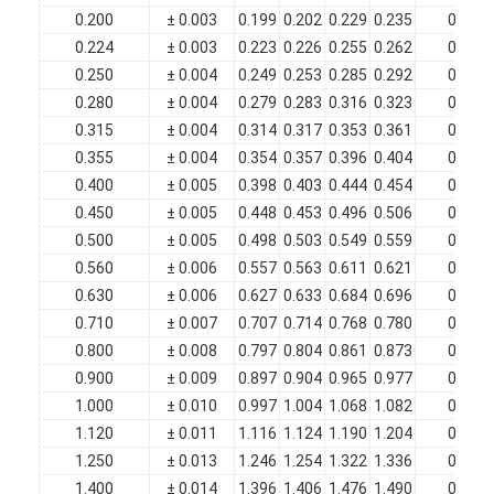
Fil de cuivre isolé par émail
0.200
± 0.003
0.199
0.202
0.229
0.235
0.027
0.224
± 0.003
0.223
0.226
0.255
0.262
0.029
fils magnétiques émaillés
0.250
± 0.004
0.249
0.253
0.285
0.292
0.032
0.280
± 0.004
0.279
0.283
0.316
0.323
0.033
fils de cuivre plat émaillés
0.315
± 0.004
0.314
0.317
0.353
0.361
0.035
0.355
± 0.004
0.354
0.357
0.396
0.404
0.038
Fil recouvert de soie
0.400
± 0.005
0.398
0.403
0.444
0.454
0.040
fil de litz
0.450
± 0.005
0.448
0.453
0.496
0.506
0.042
0.500
± 0.005
0.498
0.503
0.549
0.559
0.045
Fil magnétique à haute température
0.560
± 0.006
0.557
0.563
0.611
0.621
0.047
0.630
± 0.006
0.627
0.633
0.684
0.696
0.050
0.710
± 0.007
0.707
0.714
0.768
0.780
0.053
0.800
± 0.008
0.797
0.804
0.861
0.873
0.056
0.900
± 0.009
0.897
0.904
0.965
0.977
0.060
1.000
± 0.010
0.997
1.004
1.068
1.082
0.063
1.120
± 0.011
1.116
1.124
1.190
1.204
0.065
1.250
± 0.013
1.246
1.254
1.322
1.336
0.067
1.400
± 0.014
1.396
1.406
1.476
1.490
0.069