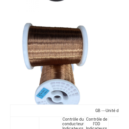
À la maison
Produits
GB ---Unité de ca
Contrôle du
Contrôle de
Spectacle de réalité virtuelle
conducteur
l'OD
Limi
Indicateurs
Indicateurs