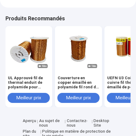
Produits Recommandés
UL Approuvé fil de
Couverture en
UEFN U3 Coiff
thermal enduit de
copper émaillé en
cuivre fil thé
polyamide pour
polyamide fil rond de
émaillé de pol
moteur général
0,04 mm - 2,60 mm
classe 155 0,0
classe 155
Theramal classe 155
2,60 mm
Meilleur prix
Meilleur prix
Meilleur p
Aperçu
Au sujet de
Contactez-
Desktop
nous
nous
Site
Plan du
Politique en matière de protection de
site
la vie privée