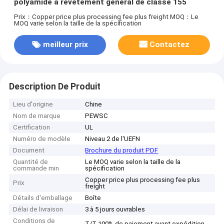
polyamide à revêtement général de classe 155
Prix：Copper price plus processing fee plus freight
MOQ：Le
MOQ varie selon la taille de la spécification
meilleur prix
Contactez
Description De Produit
Lieu d'origine
Chine
Nom de marque
PEWSC
Certification
UL
Numéro de modèle
Niveau 2 de l'UEFN
Document
Brochure du produit PDF
Quantité de
Le MOQ varie selon la taille de la
commande min
spécification
Copper price plus processing fee plus
Prix
freight
Détails d'emballage
Boîte
Délai de livraison
3 à 5 jours ouvrables
Conditions de
T/T 100% de paiement avant expédition