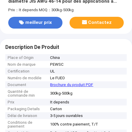
diamètre JIS AWG 46-14 pour des applications à
haute soudabilité thermique
Prix：It depends
MOQ：300kg-500kg
meilleur prix
Contactez
Description De Produit
Place of Origin
China
Nom de marque
PEWSC
Certification
UL
Numéro de modèle
Le FUEO
Document
Brochure du produit PDF
Quantité de
300kg-500kg
commande min
Prix
It depends
Packaging Details
Carton
Délai de livraison
3-5 jours ouvrables
Conditions de
100% contre paiement, T/T
paiement