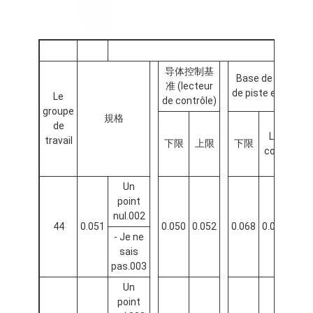
导体控制基
Base de contrôle
准 (lecteur
de piste extérieur
Le
de contrôle)
groupe
規格
de
Le
travail
下限
上限
下限
上
coût
Un
point
nul.002
44
0.051
0.050
0.052
0.068
0.071
0.07
- Je ne
sais
pas.003
Un
point