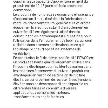
constantesLa capacité d'approvisionnement du
Fil de cuivre isolé par émail
produit est de 10-15 jours après la prochaine
commande.
fils magnétiques émaillés
Le produit a de nombreuses occasions et scénarios
d'application. Il est utilisé dans la fabrication de
moteurs, transformateurs, générateurs et autres
fils de cuivre plat émaillés
équipements électriques.Le fil d'enroulement en
cuivre émaillé est également utilisé dans la
Fil recouvert de soie
construction d'électromagnetsLe fil est idéal pour
l'utilisation dans l'enroulement de bobines, qui sont
utilisées dans diverses applications telles que
fil de litz
l'éclairage, le chauffage et les systèmes de
ventilation.
Fil magnétique à haute température
En conclusion, le fil de cuivre rond émaillé PEWSC est
un produit de haute qualité largement utilisé dans
l'industrie électrique.pour faciliter l'utilisation dans
les machines à conserver du cuivreLe produit est
avantageux en raison de sa tension de rupture
élevée, ce qui lui permet de résister à des tensions
élevées sans se décomposer.Il est disponible en
différentes tailles et convient à diverses
applications., y compris les moteurs,
transformateurs et générateurs.