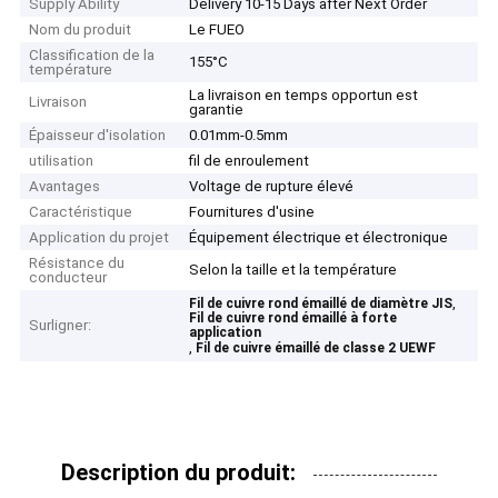
Supply Ability
Delivery 10-15 Days after Next Order
Nom du produit
Le FUEO
Classification de la
155°C
température
La livraison en temps opportun est
Livraison
garantie
Épaisseur d'isolation
0.01mm-0.5mm
utilisation
fil de enroulement
Avantages
Voltage de rupture élevé
Caractéristique
Fournitures d'usine
Application du projet
Équipement électrique et électronique
Résistance du
Selon la taille et la température
conducteur
,
Fil de cuivre rond émaillé de diamètre JIS
Fil de cuivre rond émaillé à forte
Surligner:
application
,
Fil de cuivre émaillé de classe 2 UEWF
Description du produit: