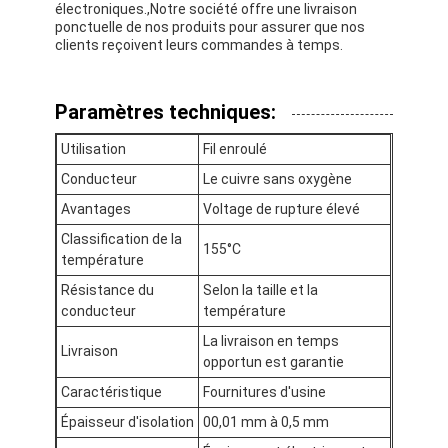
électroniques.,Notre société offre une livraison
ponctuelle de nos produits pour assurer que nos
clients reçoivent leurs commandes à temps.
Paramètres techniques:
Utilisation
Fil enroulé
Conducteur
Le cuivre sans oxygène
Avantages
Voltage de rupture élevé
Classification de la
155°C
température
Résistance du
Selon la taille et la
conducteur
température
À la maison
La livraison en temps
Livraison
opportun est garantie
Produits
Caractéristique
Fournitures d'usine
Épaisseur d'isolation
00,01 mm à 0,5 mm
Spectacle de réalité virtuelle