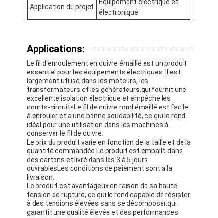
Équipement électrique et
Application du projet
À propos de nous
électronique
Visite de l'usine
Applications:
Contrôle de qualité
Le fil d'enroulement en cuivre émaillé est un produit
essentiel pour les équipements électriques. Il est
Nous contacter
largement utilisé dans les moteurs, les
transformateurs et les générateurs.qui fournit une
Nouvelles
excellente isolation électrique et empêche les
courts-circuitsLe fil de cuivre rond émaillé est facile
à enrouler et a une bonne soudabilité, ce qui le rend
Les affaires
idéal pour une utilisation dans les machines à
conserver le fil de cuivre.
Demandez un devis
Le prix du produit varie en fonction de la taille et de la
quantité commandée.Le produit est emballé dans
des cartons et livré dans les 3 à 5 jours
ouvrablesLes conditions de paiement sont à la
livraison.
fils ronds de cuivre émaillés
Le produit est avantageux en raison de sa haute
tension de rupture, ce qui le rend capable de résister
Fil de laminage en cuivre émaillé
à des tensions élevées sans se décomposer.qui
garantit une qualité élevée et des performances