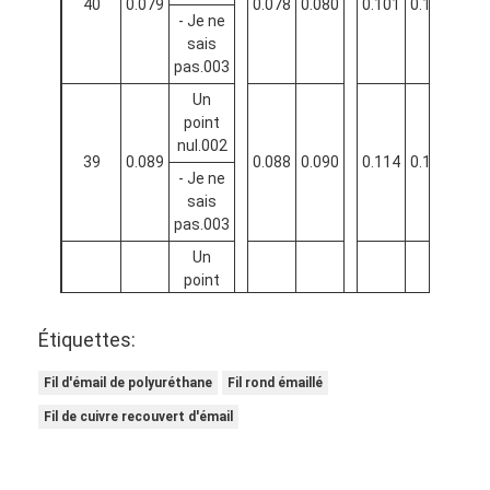
40
0.079
0.078
0.080
0.101
0.104
0.10
- Je ne
sais
pas.003
Un
point
nul.002
39
0.089
0.088
0.090
0.114
0.119
0.12
- Je ne
sais
pas.003
Un
point
nul.002
38
0.102
0.101
0.103
0.129
0.133
0.13
- Je ne
Étiquettes:
sais
pas.003
Fil d'émail de polyuréthane
Fil rond émaillé
Un
Fil de cuivre recouvert d'émail
point
nul.003
37
0.114
0.113
0.115
0.145
0.149
0.15