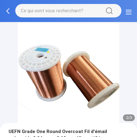
2/3
UEFN Grade One Round Overcoat Fil d'émail