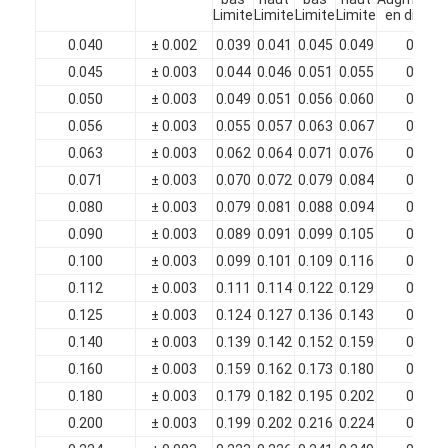
Fil de cuivre isolé par émail
Limite
Limite
Limite
Limite
en diamè
0.040
± 0.002
0.039
0.041
0.045
0.049
0.004
fils magnétiques émaillés
0.045
± 0.003
0.044
0.046
0.051
0.055
0.005
0.050
± 0.003
0.049
0.051
0.056
0.060
0.005
fils de cuivre plat émaillés
0.056
± 0.003
0.055
0.057
0.063
0.067
0.006
Fil recouvert de soie
0.063
± 0.003
0.062
0.064
0.071
0.076
0.007
0.071
± 0.003
0.070
0.072
0.079
0.084
0.007
fil de litz
0.080
± 0.003
0.079
0.081
0.088
0.094
0.007
Fil magnétique à haute température
0.090
± 0.003
0.089
0.091
0.099
0.105
0.008
0.100
± 0.003
0.099
0.101
0.109
0.116
0.008
0.112
± 0.003
0.111
0.114
0.122
0.129
0.009
0.125
± 0.003
0.124
0.127
0.136
0.143
0.010
0.140
± 0.003
0.139
0.142
0.152
0.159
0.011
0.160
± 0.003
0.159
0.162
0.173
0.180
0.012
0.180
± 0.003
0.179
0.182
0.195
0.202
0.013
0.200
± 0.003
0.199
0.202
0.216
0.224
0.014