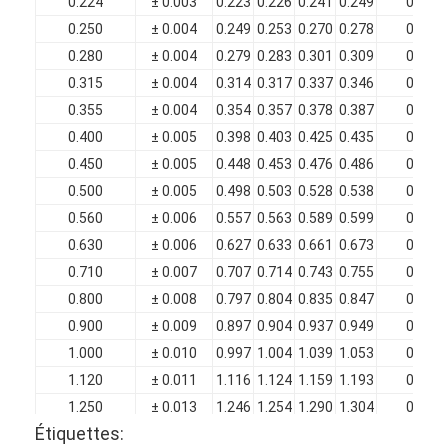
0.224
± 0.003
0.223
0.226
0.241
0.249
0.015
0.250
± 0.004
0.249
0.253
0.270
0.278
0.017
0.280
± 0.004
0.279
0.283
0.301
0.309
0.018
0.315
± 0.004
0.314
0.317
0.337
0.346
0.019
0.355
± 0.004
0.354
0.357
0.378
0.387
0.020
0.400
± 0.005
0.398
0.403
0.425
0.435
0.021
0.450
± 0.005
0.448
0.453
0.476
0.486
0.022
0.500
± 0.005
0.498
0.503
0.528
0.538
0.024
0.560
± 0.006
0.557
0.563
0.589
0.599
0.025
0.630
± 0.006
0.627
0.633
0.661
0.673
0.027
0.710
± 0.007
0.707
0.714
0.743
0.755
0.028
0.800
± 0.008
0.797
0.804
0.835
0.847
0.030
0.900
± 0.009
0.897
0.904
0.937
0.949
0.032
1.000
± 0.010
0.997
1.004
1.039
1.053
0.034
1.120
± 0.011
1.116
1.124
1.159
1.193
0.034
1.250
± 0.013
1.246
1.254
1.290
1.304
0.035
Étiquettes:
1.400
± 0.014
1.396
1.406
1.443
1.458
0.036