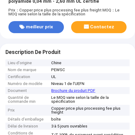
polyamide 0,04 mm - 2,60 mm UL certifié
Prix：Copper price plus processing fee plus freight
MOQ：Le
MOQ varie selon la taille de la spécification
meilleur prix
Contactez
Description De Produit
Lieu d'origine
Chine
Nom de marque
PEWSC
Certification
UL
Numéro de modèle
Niveau 1 de l'UEFN
Document
Brochure du produit PDF
Quantité de
Le MOQ varie selon la taille de la
commande min
spécification
Copper price plus processing fee plus
Prix
freight
Détails d'emballage
boîte
Délai de livraison
3 à 5 jours ouvrables
Conditions de
T/T 100% de paiement avant expédition