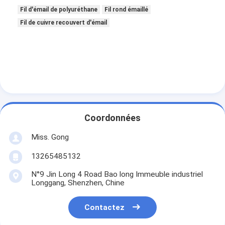
1.600
± 0.016
1.596
1.606
1.645
1.660
0.038
Fil d'émail de polyuréthane
Fil rond émaillé
Fil de cuivre recouvert d'émail
Coordonnées
Miss. Gong
13265485132
N°9 Jin Long 4 Road Bao long Immeuble industriel
Longgang, Shenzhen, Chine
Contactez