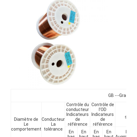
À propos de nous
Visite de l'usine
Contrôle de qualité
Nous contacter
Nouvelles
Les affaires
Demandez un devis
GB ---Grade1 
Contrôle du
Contrôle de
conducteur
l'OD
Limi
fils ronds de cuivre émaillés
Indicateurs
Indicateurs
spécif
Diamètre de
Conducteur
de
de
Le
La
référence
référence
Fil de laminage en cuivre émaillé
comportement
tolérance
En
En
En
En
Min.
bas
haut
bas
haut
Augmentat