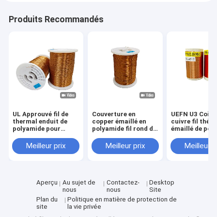
2.50 ±
2.490
2.504
2.603
2.617
2.631
0.098
0.030
Produits Recommandés
2.60 ±
2.590
2.604
2.703
2.717
2.731
0.098
0.030
2.70 ±
2.690
2.704
2.803
2.817
2.831
0.098
0.030
2.80 ±
2.790
2.804
2.903
2.917
2.931
0.098
0.030
20,90 ±
2.890
2.904
3.003
3.017
3.031
0.098
0.030
3.00 ±
2.99
3.004
3.103
3.117
3.131
0.098
0.030
3.20 ±
3.19
3.204
3.303
3.319
3.335
0.098
0.030
UL Approuvé fil de
Couverture en
UEFN U3 Coiff
thermal enduit de
copper émaillé en
cuivre fil thé
polyamide pour
polyamide fil rond de
émaillé de pol
moteur général
0,04 mm - 2,60 mm
classe 155 0,0
classe 155
Theramal classe 155
2,60 mm
Meilleur prix
Meilleur prix
Meilleur p
Aperçu
Au sujet de
Contactez-
Desktop
nous
nous
Site
Plan du
Politique en matière de protection de
site
la vie privée