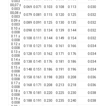
0.003
Fil de cuivre isolé par émail
00,07 ±
0.069
0.071
0.103
0.108
0.113
0.030
0.003
00,08 ±
fils magnétiques émaillés
0.079
0.081
0.115
0.120
0.125
0.032
0.003
0.09 ±
0.089
0.091
0.125
0.130
0.135
0.032
fils de cuivre plat émaillés
0.003
0.10 ±
0.098
0.101
0.134
0.139
0.144
0.032
0.008
Fil recouvert de soie
0.11 ±
0.108
0.111
0.144
0.149
0.154
0.032
0.008
0.12 ±
fil de litz
0.118
0.121
0.156
0.161
0.166
0.034
0.008
0.13 ±
0.128
0.131
0.162
0.171
0.176
0.034
Fil magnétique à haute température
0.008
0.14 ±
0.138
0.141
0.176
0.181
0.186
0.034
0.008
0.15 ±
0.148
0.151
0.186
0.191
0.196
0.034
0.008
0.16 ±
0.158
0.161
0.198
0.203
0.208
0.036
0.008
0.17 ±
0.168
0.171
0.208
0.213
0.218
0.036
0.008
0.18 ±
0.178
0.181
0.220
0.225
0.230
0.038
0.008
0.19 ±
0.188
0.191
0.230
0.235
0.240
0.038
0.008