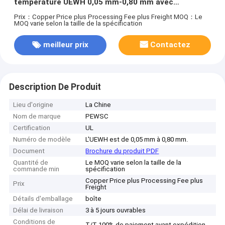
température UEWH 0,05 mm-0,80 mm avec
température de 180 °C
Prix：Copper Price plus Processing Fee plus Freight
MOQ：Le
MOQ varie selon la taille de la spécification
meilleur prix
Contactez
Description De Produit
Lieu d'origine
La Chine
Nom de marque
PEWSC
Certification
UL
Numéro de modèle
L'UEWH est de 0,05 mm à 0,80 mm.
Document
Brochure du produit PDF
Quantité de
Le MOQ varie selon la taille de la
commande min
spécification
Copper Price plus Processing Fee plus
Prix
Freight
Détails d'emballage
boîte
Délai de livraison
3 à 5 jours ouvrables
Conditions de
T/T 100% de paiement avant expédition