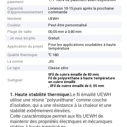
paiement
Capacité
Livraison 10-15 jours après la prochaine
d'approvisionnement
commande
Matériel
UEWH
Couleur
Peut être personnalisé
Plage de taille
00,05 mm à 0,80 mm
- Je vous en prie.
Gratuit
Pour les applications soudables à haute
Application du projet
température
Qualité thermique
℃ 180
La norme
JIS
Le type
Classe zéro
,
0Fil de cuivre émaillé de 80 mm
Fil de polyuréthane à haute température
Surligner:
en cuivre émaillé
,
,
0Fil de cuivre émaillé de 0
05 mm
1. Haute stabilité thermique:
Le fil émaillé UEWH
utilise une résine "polyuréthane" comme couche
d'isolation, qui a une résistance à la chaleur et une
stabilité extrêmement élevées.
Cette caractéristique permet aux fils UEWH de
maintenir des propriétés électriques et mécaniques
stables à haute température.