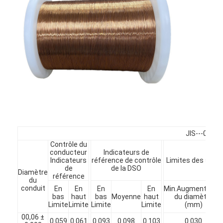
À propos de nous
Visite de l'usine
Contrôle de qualité
Nous contacter
Nouvelles
Les affaires
JIS---0 es
Demandez un devis
Contrôle du
conducteur
Indicateurs de
Indicateurs
référence de contrôle
Limites des spéci
de
de la DSO
Diamètre
référence
du
fils ronds de cuivre émaillés
conduit
En
En
En
En
Min.Augmentatio
bas
haut
bas
Moyenne
haut
du diamètre
Limite
Limite
Limite
Limite
(mm)
Fil de laminage en cuivre émaillé
00,06 ±
0.059
0.061
0.093
0.098
0.103
0.030