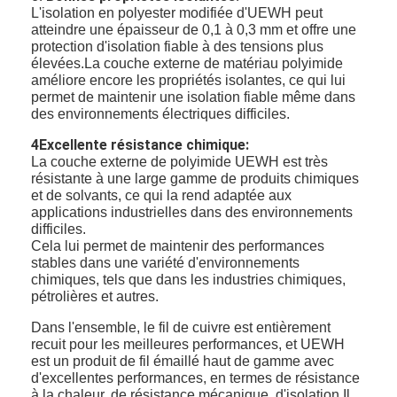
L'isolation en polyester modifiée d'UEWH peut
atteindre une épaisseur de 0,1 à 0,3 mm et offre une
protection d'isolation fiable à des tensions plus
élevées.La couche externe de matériau polyimide
améliore encore les propriétés isolantes, ce qui lui
permet de maintenir une isolation fiable même dans
des environnements électriques difficiles.
4Excellente résistance chimique:
La couche externe de polyimide UEWH est très
résistante à une large gamme de produits chimiques
et de solvants, ce qui la rend adaptée aux
applications industrielles dans des environnements
difficiles.
Cela lui permet de maintenir des performances
stables dans une variété d'environnements
chimiques, tels que dans les industries chimiques,
À la maison
pétrolières et autres.
Dans l'ensemble, le fil de cuivre est entièrement
Produits
recuit pour les meilleures performances, et UEWH
est un produit de fil émaillé haut de gamme avec
Spectacle de réalité virtuelle
d'excellentes performances, en termes de résistance
à la chaleur, de résistance mécanique, d'isolation,Il