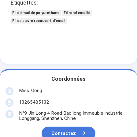
Étiquettes:
2.800
± 0.028
2.794
2.808
2.932
2.95
0.123
Fil d'émail de polyuréthane
Fil rond émaillé
3.150
± 0.032
3.144
3.158
3.286
3.306
0.127
Fil de cuivre recouvert d'émail
Coordonnées
Miss. Gong
13265485132
N°9 Jin Long 4 Road Bao long Immeuble industriel
Longgang, Shenzhen, Chine
Contactez