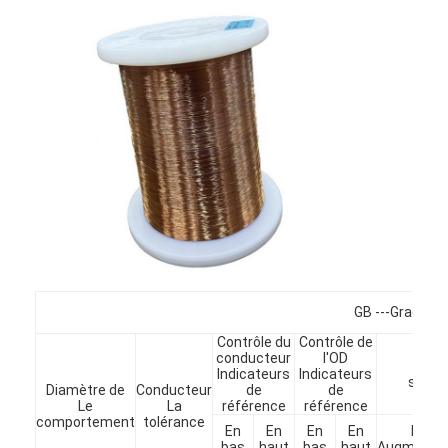
Fil de cuivre isolé par émail
fils magnétiques émaillés
fils de cuivre plat émaillés
Fil recouvert de soie
fil de litz
Fil magnétique à haute température
GB ---Grade3 
Contrôle du
Contrôle de
conducteur
l'OD
Limi
Indicateurs
Indicateurs
spécif
Diamètre de
Conducteur
de
de
Le
La
référence
référence
comportement
tolérance
En
En
En
En
Min.
bas
haut
bas
haut
Augmentat