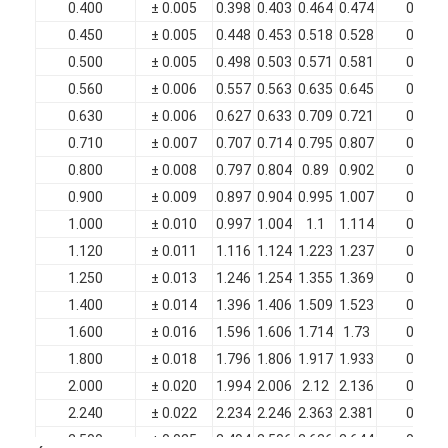
0.400
± 0.005
0.398
0.403
0.464
0.474
0.060
0.450
± 0.005
0.448
0.453
0.518
0.528
0.064
0.500
± 0.005
0.498
0.503
0.571
0.581
0.067
0.560
± 0.006
0.557
0.563
0.635
0.645
0.071
0.630
± 0.006
0.627
0.633
0.709
0.721
0.075
0.710
± 0.007
0.707
0.714
0.795
0.807
0.080
0.800
± 0.008
0.797
0.804
0.89
0.902
0.085
0.900
± 0.009
0.897
0.904
0.995
1.007
0.090
1.000
± 0.010
0.997
1.004
1.1
1.114
0.095
1.120
± 0.011
1.116
1.124
1.223
1.237
0.098
1.250
± 0.013
1.246
1.254
1.355
1.369
0.100
1.400
± 0.014
1.396
1.406
1.509
1.523
0.103
1.600
± 0.016
1.596
1.606
1.714
1.73
0.107
1.800
± 0.018
1.796
1.806
1.917
1.933
0.110
2.000
± 0.020
1.994
2.006
2.12
2.136
0.113
2.240
± 0.022
2.234
2.246
2.363
2.381
0.116
2.500
± 0.025
2.494
2.506
2.626
2.644
0.119