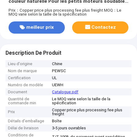
couleur naturelle Pour les petits moteurs soudable
Thermal classe 180 °C5
Prix：Copper price plus processing fee plus freight
MOQ：Le
MOQ varie selon la taille de la spécification
meilleur prix
Contactez
Description De Produit
Lieu d'origine
Chine
Nom de marque
PEWSC
Certification
UL
Numéro de modèle
UEWH
Document
Catalogue.pdf
Quantité de
Le MOQ varie selon la taille de la
commande min
spécification
Copper price plus processing fee plus
Prix
freight
Détails d'emballage
Boîte
Délai de livraison
3-5 jours ouvrables
Conditions de
T/T 100% de paiement avant expédition