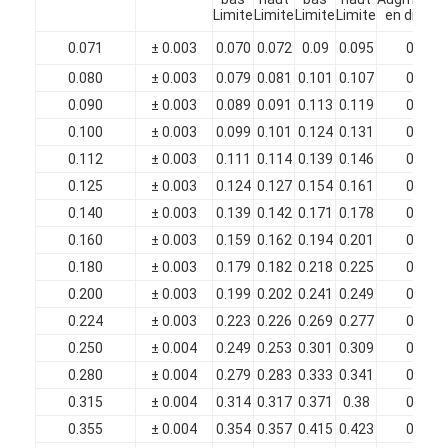
Limite
Limite
Limite
Limite
en diamè
0.071
± 0.003
0.070
0.072
0.09
0.095
0.018
0.080
± 0.003
0.079
0.081
0.101
0.107
0.020
0.090
± 0.003
0.089
0.091
0.113
0.119
0.022
0.100
± 0.003
0.099
0.101
0.124
0.131
0.023
0.112
± 0.003
0.111
0.114
0.139
0.146
0.026
0.125
± 0.003
0.124
0.127
0.154
0.161
0.028
0.140
± 0.003
0.139
0.142
0.171
0.178
0.030
0.160
± 0.003
0.159
0.162
0.194
0.201
0.033
0.180
± 0.003
0.179
0.182
0.218
0.225
0.036
0.200
± 0.003
0.199
0.202
0.241
0.249
0.039
0.224
± 0.003
0.223
0.226
0.269
0.277
0.043
0.250
± 0.004
0.249
0.253
0.301
0.309
0.048
0.280
± 0.004
0.279
0.283
0.333
0.341
0.050
0.315
± 0.004
0.314
0.317
0.371
0.38
0.053
0.355
± 0.004
0.354
0.357
0.415
0.423
0.057