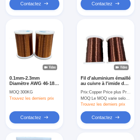
Contactez
Contactez
0.1mm-2.3mm
Fil d'aluminium émaillé
Diamètre AWG 46-18
au cuivre à l'imide de
fil de câblage en cuivre
polyamide de
MOQ:
300KG
Prix:
Copper Price plus Processing Fee plus Freight
enduit d'émail pour les
catégorie 3, 0,10 mm -
Trouvez les derniers prix
MOQ:
Le MOQ varie selon la taille de la spécification
applications
3,20 mm pour une
électriques
température thermique
Trouvez les derniers prix
de 220 °C
Contactez
Contactez