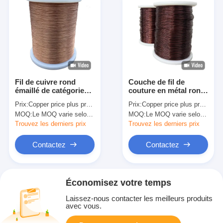
Fil de cuivre rond
Couche de fil de
émaillé de catégorie
couture en métal rond
deux 2800V Voltage
émaillé en polyamide
Prix:
Copper price plus processing fee plus freight
Prix:
Copper price plus processing fee plus freight
nominal AWG 46-11
imide HAI unique
MOQ:
Le MOQ varie selon la taille de la spécification
MOQ:
Le MOQ varie selon la taille de la spécification
Pour moteur général
Trouvez les derniers prix
Trouvez les derniers prix
Contactez
Contactez
Économisez votre temps
Laissez-nous contacter les meilleurs produits
avec vous.