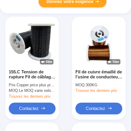
Donnez votre exigence
155.C Tension de
Fil de cuivre émaillé de
rupture Fil de câblage
l'usine de conducteurs
en cuivre avec 0,01
sans oxygène pour
Prix:
Copper price plus processing fee plus freight
MOQ:
300KG
mm-0,5 mm d'isolation
équipements
MOQ:
Le MOQ varie selon la taille de la spécification
Trouvez les derniers prix
électriques et
électroniques
Trouvez les derniers prix
Contactez
Contactez