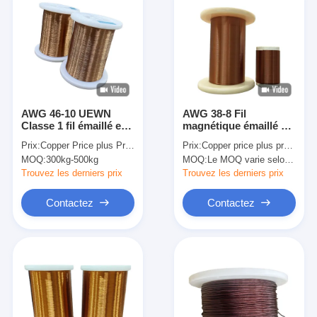
AWG 46-10 UEWN
AWG 38-8 Fil
Classe 1 fil émaillé en
magnétique émaillé à
polyamide pour
haute température
Prix:
Copper Price plus Processing Fee plus Freight
Prix:
Copper price plus processing fee plus freight
moteur général Classe
Polyamide Imide AIW
MOQ:
300kg-500kg
MOQ:
Le MOQ varie selon la taille de la spécification
thermique 130
U3 0,10 mm - 3,20 mm
Trouvez les derniers prix
Trouvez les derniers prix
Contactez
Contactez
À la maison
Produits
Spectacle de réalité virtuelle