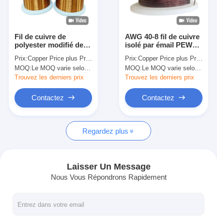
À propos de nous
Visite de l'usine
Fil de cuivre de
AWG 40-8 fil de cuivre
polyester modifié de
isolé par émail PEW
Contrôle de qualité
classe thermique 155
U3 de classe
Prix:
Copper Price plus Processing Fee plus Freight
Prix:
Copper Price plus Processing Fee plus Freight
PEWF SWG 38-8 pour
thermique 155 pour
MOQ:
Le MOQ varie selon la taille de la spécification
MOQ:
Le MOQ varie selon la taille de la spécification
moteur à haute
moteur général
Nous contacter
température
Trouvez les derniers prix
Trouvez les derniers prix
Nouvelles
Contactez
Contactez
Les affaires
Regardez plus
Demandez un devis
Laisser Un Message
Nous Vous Répondrons Rapidement
fils ronds de cuivre émaillés
Fil de laminage en cuivre émaillé