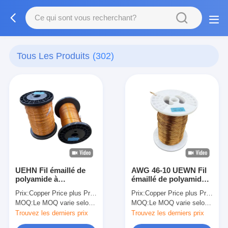
Tous Les Produits
(302)
UEHN Fil émaillé de
AWG 46-10 UEWN Fil
polyamide à
émaillé de polyamide
revêtement lourd pour
pour moteur
Prix:
Copper Price plus Processing Fee plus Freight
Prix:
Copper Price plus Processing Fee plus Freight
la température
thermique général de
MOQ:
Le MOQ varie selon la taille de la spécification
MOQ:
Le MOQ varie selon la taille de la spécification
générale du moteur,
classe 130
classe 130
Trouvez les derniers prix
Trouvez les derniers prix