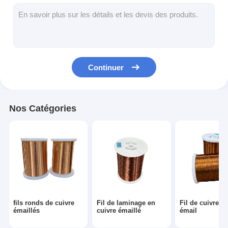
Fil de cuivre isolé par émail
fils magnétiques émaillés
fils de cuivre plat émaillés
Continuer
Fil recouvert de soie
fil de litz
Nos Catégories
Fil magnétique à haute température
fils ronds de cuivre
Fil de laminage en
Fil de cuivre is
émaillés
cuivre émaillé
émail