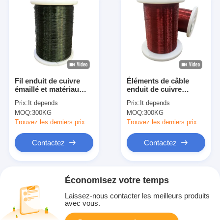
Fil enduit de cuivre
Éléments de câble
émaillé et matériau
enduit de cuivre
d'isolation émaillé
émaillé avec avantage
Prix:
It depends
Prix:
It depends
pour des
de tension de rupture
MOQ:
300KG
MOQ:
300KG
performances élevées
élevée
Trouvez les derniers prix
Trouvez les derniers prix
Contactez
Contactez
Économisez votre temps
Laissez-nous contacter les meilleurs produits
avec vous.