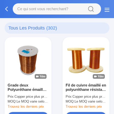
Tous Les Produits
(302)
Grade deux
Fil de cuivre émaillé en
Polyuréthane émaillé
polyuréthane résistant
Enroulement de fil
aux produits
Prix:
Copper price plus processing fee plus freight
Prix:
Copper price plus processing fee plus freight
AWG 46-11 résistant
chimiques 0,04 mm -
MOQ:
Le MOQ varie selon la taille de la spécification
MOQ:
Le MOQ varie selon la taille de la spécification
aux produits
2,30 mm avec couleurs
chimiques
personnalisées Pour
Trouvez les derniers prix
Trouvez les derniers prix
les transformateurs