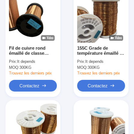
Fil de cuivre rond
155C Grade de
émaillé de classe
température émaillé Fil
thermique 180C avec
de cuivre rond
Prix:
It depends
Prix:
It depends
large plage de
Options de couleur
MOQ:
300KG
MOQ:
300KG
diamètre de fil
personnalisables
Matériau d'isolation en
Trouvez les derniers prix
Trouvez les derniers prix
émail
Contactez
Contactez
À la maison
Produits
Spectacle de réalité virtuelle