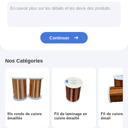
Fil de cuivre isolé par émail
fils magnétiques émaillés
fils de cuivre plat émaillés
Continuer
Fil recouvert de soie
fil de litz
Nos Catégories
Fil magnétique à haute température
fils ronds de cuivre
Fil de laminage en
Fil de cuivre is
émaillés
cuivre émaillé
émail