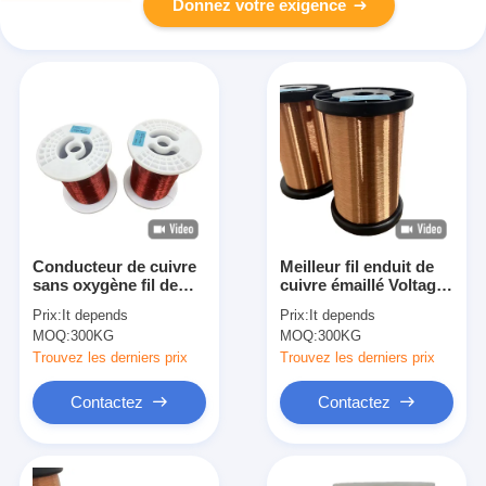
Donnez votre exigence
Conducteur de cuivre
Meilleur fil enduit de
sans oxygène fil de
cuivre émaillé Voltage
cuivre rond émaillé
nominal 600V 1500V
Prix:
It depends
Prix:
It depends
d'une épaisseur
Quantité minimale
MOQ:
300KG
MOQ:
300KG
d'isolation de 0,01 mm
300kg et plus
à 0,5 mm
Trouvez les derniers prix
Trouvez les derniers prix
Contactez
Contactez