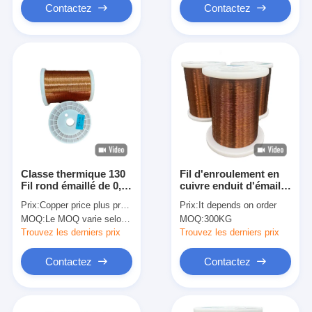
immergés dans l'huile
Contactez
Contactez
Classe thermique 130
Fil d'enroulement en
Fil rond émaillé de 0,04
cuivre enduit d'émail
mm à 2,30 mm Fil
Diamètre de fil 0,10
Prix:
Copper price plus processing fee plus freight
Prix:
It depends on order
émaillé de couleur
mm-3,35 mm pour
MOQ:
Le MOQ varie selon la taille de la spécification
MOQ:
300KG
Natura et de tension
enroulement en cuivre
nominale de 2800 V
à longue durée de vie
Trouvez les derniers prix
Trouvez les derniers prix
Contactez
Contactez