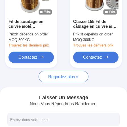
À propos de nous
Visite de l'usine
Fil de soudage en
Classe 155 Fil de
cuivre isolé
câblage en cuivre isolé
Contrôle de qualité
d'épaisseur d'émail
haute performance
Prix:
It depends on order
Prix:
It depends on order
lourd pour
pour moteurs,
MOQ:
300KG
MOQ:
300KG
applications
transformateurs,
Nous contacter
industrielles
générateurs
Trouvez les derniers prix
Trouvez les derniers prix
Nouvelles
Contactez
Contactez
Les affaires
Regardez plus
Demandez un devis
Laisser Un Message
Nous Vous Répondrons Rapidement
fils ronds de cuivre émaillés
Fil de laminage en cuivre émaillé