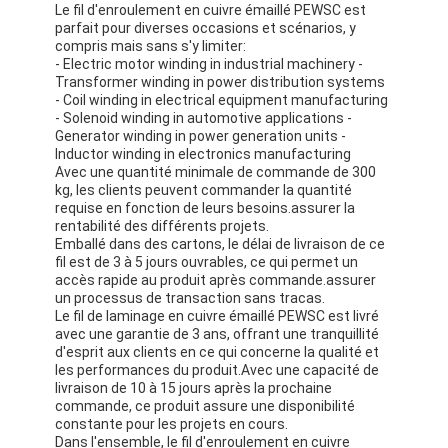
Le fil d'enroulement en cuivre émaillé PEWSC est
Fil de cuivre isolé par émail
parfait pour diverses occasions et scénarios, y
compris mais sans s'y limiter:
fils magnétiques émaillés
- Electric motor winding in industrial machinery -
Transformer winding in power distribution systems
- Coil winding in electrical equipment manufacturing
fils de cuivre plat émaillés
- Solenoid winding in automotive applications -
Generator winding in power generation units -
Fil recouvert de soie
Inductor winding in electronics manufacturing
Avec une quantité minimale de commande de 300
fil de litz
kg, les clients peuvent commander la quantité
requise en fonction de leurs besoins.assurer la
rentabilité des différents projets.
Fil magnétique à haute température
Emballé dans des cartons, le délai de livraison de ce
fil est de 3 à 5 jours ouvrables, ce qui permet un
accès rapide au produit après commande.assurer
un processus de transaction sans tracas.
Le fil de laminage en cuivre émaillé PEWSC est livré
avec une garantie de 3 ans, offrant une tranquillité
d'esprit aux clients en ce qui concerne la qualité et
les performances du produit.Avec une capacité de
livraison de 10 à 15 jours après la prochaine
commande, ce produit assure une disponibilité
constante pour les projets en cours.
Dans l'ensemble, le fil d'enroulement en cuivre