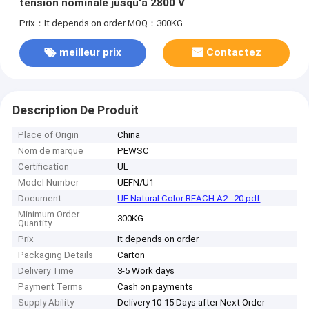
tension nominale jusqu'à 2800 V
Prix：It depends on order
MOQ：300KG
meilleur prix
Contactez
Description De Produit
Place of Origin
China
Nom de marque
PEWSC
Certification
UL
Model Number
UEFN/U1
Document
UE Natural Color REACH A2...20.pdf
Minimum Order
300KG
Quantity
Prix
It depends on order
Packaging Details
Carton
Delivery Time
3-5 Work days
Payment Terms
Cash on payments
Supply Ability
Delivery 10-15 Days after Next Order