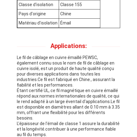
Classe d'isolation
Classe 155
À propos de nous
Pays d'origine
Chine
Visite de l'usine
Matériau d'isolation
Émail
Contrôle de qualité
Applications:
Nous contacter
Le fil de câblage en cuivre émaillé PEWSC,
Nouvelles
également connu sous le nom de fil de câblage en
cuivre isolé, est un produit de haute qualité conçu
Les affaires
pour diverses applications dans toutes les
industries.Ce fil est fabriqué en Chine., assurant la
fiabilité et les performances.
Demandez un devis
Étant certifié UL, ce fil magnétique en cuivre émaillé
répond aux normes internationales de qualité, ce qui
le rend adapté à un large éventail d'applications.Le fil
est disponible en diamètres allant de 0.10 mm à 3.35
mm, offrant une flexibilité pour les différents
fils ronds de cuivre émaillés
besoins.
L'épaisseur de l'émail de classe 1 assure la durabilité
Fil de laminage en cuivre émaillé
et la longévité.contribuer à une performance fiable
au fil du temps.