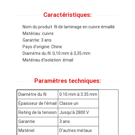
Caractéristiques:
Nom du produit: fil de laminage en cuivre émaillé
Matériau: cuivre
Garantie: 3 ans
Pays d'origine: Chine
Diamètre du fil: 0,10 mm à 3,35 mm
Matériau d'isolation: émail
Paramètres techniques:
Diamètre du fil
0.10 mm à 3.35 mm
À la maison
Épaisseur de l'émail
Classe un
Rating de la tension
Jusqu'à 2800 V
Produits
Garantie
3 ans
Spectacle de réalité virtuelle
Matériel
D'autres métaux