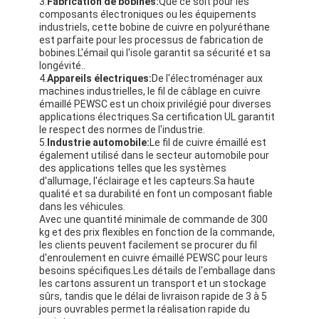
3.
Fabrication de bobines:
Que ce soit pour les
composants électroniques ou les équipements
industriels, cette bobine de cuivre en polyuréthane
est parfaite pour les processus de fabrication de
bobines.L'émail qui l'isole garantit sa sécurité et sa
longévité..
4.
Appareils électriques:
De l'électroménager aux
machines industrielles, le fil de câblage en cuivre
émaillé PEWSC est un choix privilégié pour diverses
applications électriques.Sa certification UL garantit
le respect des normes de l'industrie.
5.
Industrie automobile:
Le fil de cuivre émaillé est
également utilisé dans le secteur automobile pour
des applications telles que les systèmes
d'allumage, l'éclairage et les capteurs.Sa haute
qualité et sa durabilité en font un composant fiable
dans les véhicules.
Avec une quantité minimale de commande de 300
kg et des prix flexibles en fonction de la commande,
les clients peuvent facilement se procurer du fil
d'enroulement en cuivre émaillé PEWSC pour leurs
besoins spécifiques.Les détails de l'emballage dans
les cartons assurent un transport et un stockage
sûrs, tandis que le délai de livraison rapide de 3 à 5
jours ouvrables permet la réalisation rapide du