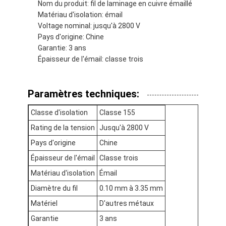
Nom du produit: fil de laminage en cuivre émaillé
Fil de cuivre isolé par émail
Matériau d'isolation: émail
Voltage nominal: jusqu'à 2800 V
fils magnétiques émaillés
Pays d'origine: Chine
Garantie: 3 ans
fils de cuivre plat émaillés
Épaisseur de l'émail: classe trois
Fil recouvert de soie
Paramètres techniques:
fil de litz
Classe d'isolation
Classe 155
Fil magnétique à haute température
Rating de la tension
Jusqu'à 2800 V
Pays d'origine
Chine
Épaisseur de l'émail
Classe trois
Matériau d'isolation
Émail
Diamètre du fil
0.10 mm à 3.35 mm
Matériel
D'autres métaux
Garantie
3 ans