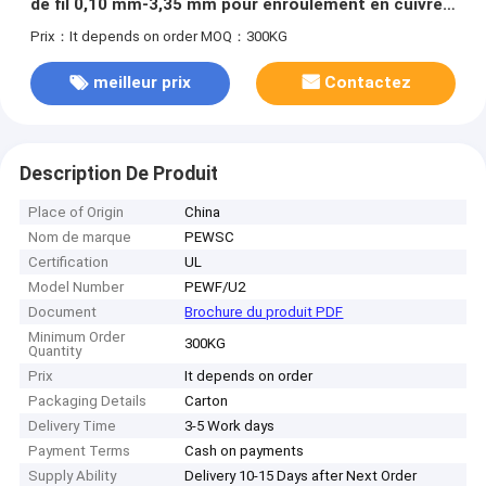
de fil 0,10 mm-3,35 mm pour enroulement en cuivre
à longue durée de vie
Prix：It depends on order
MOQ：300KG
meilleur prix
Contactez
Description De Produit
Place of Origin
China
Nom de marque
PEWSC
Certification
UL
Model Number
PEWF/U2
Document
Brochure du produit PDF
Minimum Order
300KG
Quantity
Prix
It depends on order
Packaging Details
Carton
Delivery Time
3-5 Work days
Payment Terms
Cash on payments
Supply Ability
Delivery 10-15 Days after Next Order