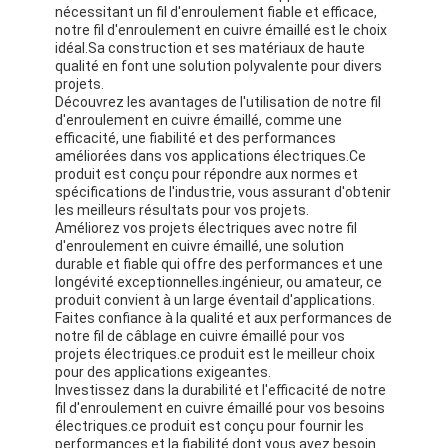
nécessitant un fil d'enroulement fiable et efficace,
notre fil d'enroulement en cuivre émaillé est le choix
idéal.Sa construction et ses matériaux de haute
qualité en font une solution polyvalente pour divers
projets.
Découvrez les avantages de l'utilisation de notre fil
d'enroulement en cuivre émaillé, comme une
efficacité, une fiabilité et des performances
améliorées dans vos applications électriques.Ce
produit est conçu pour répondre aux normes et
spécifications de l'industrie, vous assurant d'obtenir
les meilleurs résultats pour vos projets.
Améliorez vos projets électriques avec notre fil
d'enroulement en cuivre émaillé, une solution
durable et fiable qui offre des performances et une
longévité exceptionnelles.ingénieur, ou amateur, ce
produit convient à un large éventail d'applications.
Faites confiance à la qualité et aux performances de
À la maison
notre fil de câblage en cuivre émaillé pour vos
projets électriques.ce produit est le meilleur choix
pour des applications exigeantes.
Produits
Investissez dans la durabilité et l'efficacité de notre
fil d'enroulement en cuivre émaillé pour vos besoins
Spectacle de réalité virtuelle
électriques.ce produit est conçu pour fournir les
performances et la fiabilité dont vous avez besoin.