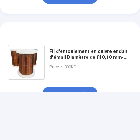
Fil d'enroulement en cuivre enduit
d'émail Diamètre de fil 0,10 mm-
3,35 mm pour enroulement en
Price： 300KG
cuivre à longue durée de vie
Continuer
Produits Recommandés