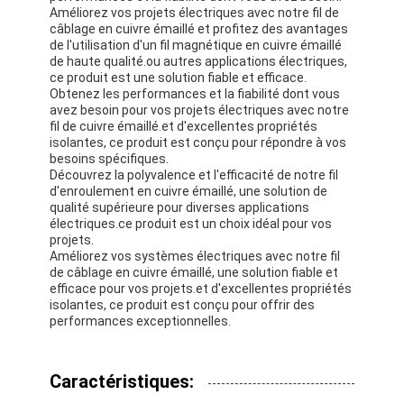
Améliorez vos projets électriques avec notre fil de
À propos de nous
câblage en cuivre émaillé et profitez des avantages
de l'utilisation d'un fil magnétique en cuivre émaillé
Visite de l'usine
de haute qualité.ou autres applications électriques,
ce produit est une solution fiable et efficace.
Obtenez les performances et la fiabilité dont vous
Contrôle de qualité
avez besoin pour vos projets électriques avec notre
fil de cuivre émaillé.et d'excellentes propriétés
Nous contacter
isolantes, ce produit est conçu pour répondre à vos
besoins spécifiques.
Découvrez la polyvalence et l'efficacité de notre fil
Nouvelles
d'enroulement en cuivre émaillé, une solution de
qualité supérieure pour diverses applications
Les affaires
électriques.ce produit est un choix idéal pour vos
projets.
Demandez un devis
Améliorez vos systèmes électriques avec notre fil
de câblage en cuivre émaillé, une solution fiable et
efficace pour vos projets.et d'excellentes propriétés
isolantes, ce produit est conçu pour offrir des
performances exceptionnelles.
fils ronds de cuivre émaillés
Fil de laminage en cuivre émaillé
Caractéristiques: