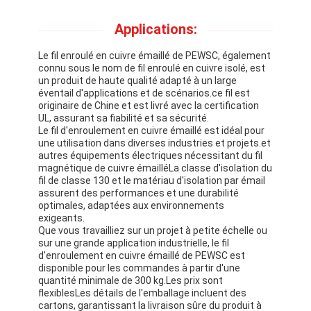
À propos de nous
Applications:
Visite de l'usine
Le fil enroulé en cuivre émaillé de PEWSC, également
connu sous le nom de fil enroulé en cuivre isolé, est
Contrôle de qualité
un produit de haute qualité adapté à un large
éventail d'applications et de scénarios.ce fil est
Nous contacter
originaire de Chine et est livré avec la certification
UL, assurant sa fiabilité et sa sécurité.
Le fil d'enroulement en cuivre émaillé est idéal pour
Nouvelles
une utilisation dans diverses industries et projets.et
autres équipements électriques nécessitant du fil
Les affaires
magnétique de cuivre émailléLa classe d'isolation du
fil de classe 130 et le matériau d'isolation par émail
assurent des performances et une durabilité
Demandez un devis
optimales, adaptées aux environnements
exigeants.
Que vous travailliez sur un projet à petite échelle ou
sur une grande application industrielle, le fil
d'enroulement en cuivre émaillé de PEWSC est
fils ronds de cuivre émaillés
disponible pour les commandes à partir d'une
quantité minimale de 300 kg.Les prix sont
Fil de laminage en cuivre émaillé
flexiblesLes détails de l'emballage incluent des
cartons, garantissant la livraison sûre du produit à