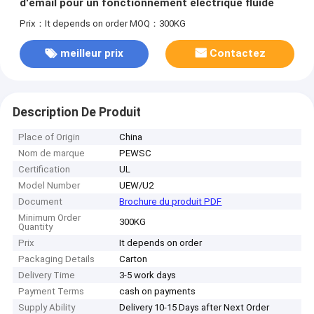
d'émail pour un fonctionnement électrique fluide
Prix：It depends on order
MOQ：300KG
meilleur prix
Contactez
Description De Produit
Place of Origin
China
Nom de marque
PEWSC
Certification
UL
Model Number
UEW/U2
Document
Brochure du produit PDF
Minimum Order
300KG
Quantity
Prix
It depends on order
Packaging Details
Carton
Delivery Time
3-5 work days
Payment Terms
cash on payments
Supply Ability
Delivery 10-15 Days after Next Order