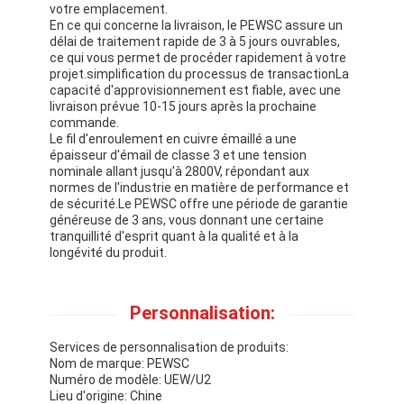
votre emplacement.
Fil de cuivre isolé par émail
En ce qui concerne la livraison, le PEWSC assure un
délai de traitement rapide de 3 à 5 jours ouvrables,
fils magnétiques émaillés
ce qui vous permet de procéder rapidement à votre
projet.simplification du processus de transactionLa
capacité d'approvisionnement est fiable, avec une
fils de cuivre plat émaillés
livraison prévue 10-15 jours après la prochaine
commande.
Fil recouvert de soie
Le fil d'enroulement en cuivre émaillé a une
épaisseur d'émail de classe 3 et une tension
fil de litz
nominale allant jusqu'à 2800V, répondant aux
normes de l'industrie en matière de performance et
de sécurité.Le PEWSC offre une période de garantie
Fil magnétique à haute température
généreuse de 3 ans, vous donnant une certaine
tranquillité d'esprit quant à la qualité et à la
longévité du produit.
Personnalisation:
Services de personnalisation de produits:
Nom de marque: PEWSC
Numéro de modèle: UEW/U2
Lieu d'origine: Chine