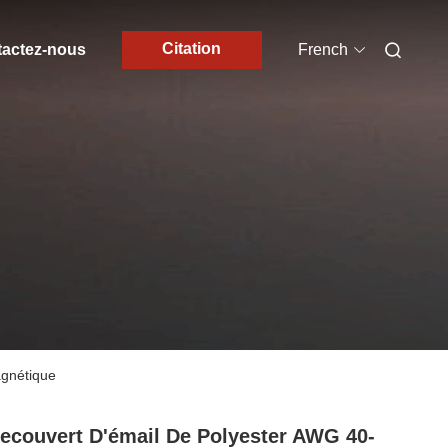
Citation
actez-nous
French
agnétique
Recouvert D'émail De Polyester AWG 40-