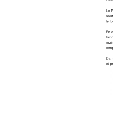
idéa
Le P
haut
le f
En o
toxi
main
tem
Dans
et p