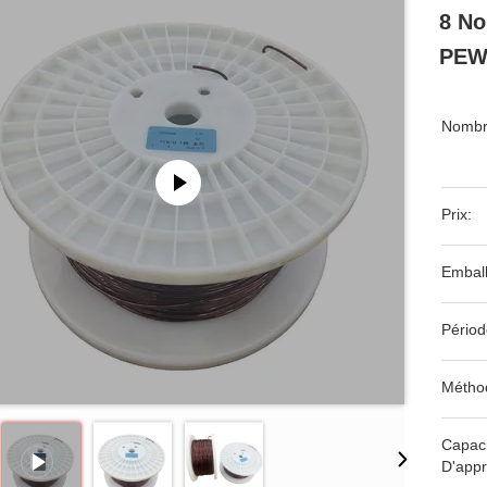
8 No
PEW 
Nombr
Prix:
Emball
Périod
Métho
Capaci
D'appr