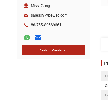
Miss. Gong
sales09@pewsc.com
86-755-89669661
Contact Maintenant
I
Li
Ce
D