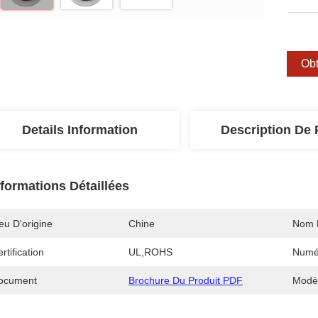
Obt
Details Information
Description De 
nformations Détaillées
eu D'origine
Chine
Nom 
rtification
UL,ROHS
Numé
ocument
Brochure Du Produit PDF
Modè