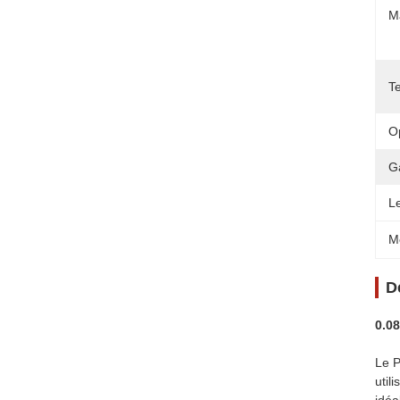
Ma
T
O
G
L
M
D
0.0
Le P
util