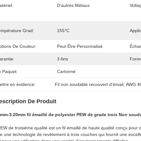
tériel:
D'autres Métaux
Volta
empérature Grad:
155°C
Appli
ptions De Couleur:
Peut Être Personnalisé
Échan
arantie:
3 Ans
Form
e Paquet:
Cartonné
ettre en évidence:
Fil non soudable recouvert d'émail
, 
AWG 40-
escription De Produit
8mm-3.20mm fil émaillé de polyester PEW de grade trois Non soud
EW de troisième qualité est un fil émaillé de haute qualité conçu pour d
ise une technologie de revêtement à trois couches qui fournit une excelle