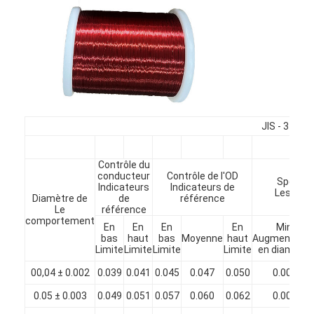
À propos de nous
Visite de l'usine
Contrôle de qualité
Nous contacter
JIS - 3 esp
Nouvelles
Contrôle du
Les affaires
conducteur
Contrôle de l'OD
Spécific
Indicateurs
Indicateurs de
Les fron
Diamètre de
de
référence
Demandez un devis
Le
référence
comportement
En
En
En
En
Min.
bas
haut
bas
Moyenne
haut
Augmentatio
Limite
Limite
Limite
Limite
en diamètre
fils ronds de cuivre émaillés
00,04 ± 0.002
0.039
0.041
0.045
0.047
0.050
0.004
Fil de laminage en cuivre émaillé
0.05 ± 0.003
0.049
0.051
0.057
0.060
0.062
0.006