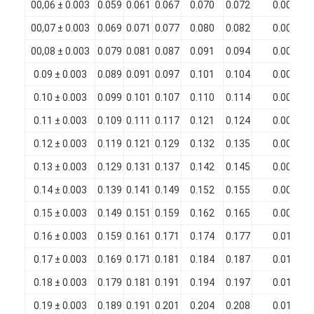
00,06 ± 0.003
0.059
0.061
0.067
0.070
0.072
0.006
Fil de cuivre isolé par émail
00,07 ± 0.003
0.069
0.071
0.077
0.080
0.082
0.006
fils magnétiques émaillés
00,08 ± 0.003
0.079
0.081
0.087
0.091
0.094
0.006
fils de cuivre plat émaillés
0.09 ± 0.003
0.089
0.091
0.097
0.101
0.104
0.006
0.10 ± 0.003
0.099
0.101
0.107
0.110
0.114
0.006
Fil recouvert de soie
0.11 ± 0.003
0.109
0.111
0.117
0.121
0.124
0.006
fil de litz
0.12 ± 0.003
0.119
0.121
0.129
0.132
0.135
0.008
Fil magnétique à haute température
0.13 ± 0.003
0.129
0.131
0.137
0.142
0.145
0.008
0.14 ± 0.003
0.139
0.141
0.149
0.152
0.155
0.008
0.15 ± 0.003
0.149
0.151
0.159
0.162
0.165
0.008
0.16 ± 0.003
0.159
0.161
0.171
0.174
0.177
0.010
0.17 ± 0.003
0.169
0.171
0.181
0.184
0.187
0.010
0.18 ± 0.003
0.179
0.181
0.191
0.194
0.197
0.010
0.19 ± 0.003
0.189
0.191
0.201
0.204
0.208
0.010