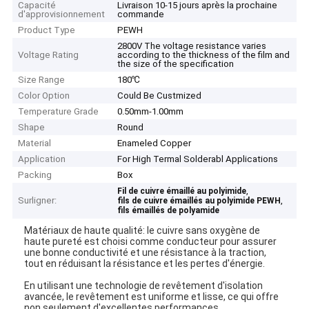
Capacité
Livraison 10-15 jours après la prochaine
d'approvisionnement
commande
Product Type
PEWH
2800V The voltage resistance varies
Voltage Rating
according to the thickness of the film and
the size of the specification
Size Range
180℃
Color Option
Could Be Custmized
Temperature Grade
0.50mm-1.00mm
Shape
Round
Material
Enameled Copper
Application
For High Termal Solderabl Applications
Packing
Box
,
Fil de cuivre émaillé au polyimide
Surligner:
,
fils de cuivre émaillés au polyimide PEWH
fils émaillés de polyamide
Matériaux de haute qualité: le cuivre sans oxygène de
haute pureté est choisi comme conducteur pour assurer
une bonne conductivité et une résistance à la traction,
tout en réduisant la résistance et les pertes d'énergie.
En utilisant une technologie de revêtement d'isolation
avancée, le revêtement est uniforme et lisse, ce qui offre
non seulement d'excellentes performances