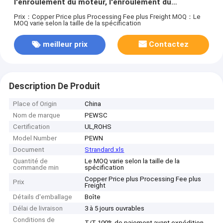
l'enroulement du moteur, l'enroulement du
transformateur
Prix：Copper Price plus Processing Fee plus Freight
MOQ：Le
MOQ varie selon la taille de la spécification
meilleur prix
Contactez
Description De Produit
Place of Origin
China
Nom de marque
PEWSC
Certification
UL,ROHS
Model Number
PEWN
Document
Strandard.xls
Quantité de
Le MOQ varie selon la taille de la
commande min
spécification
Copper Price plus Processing Fee plus
Prix
Freight
Détails d'emballage
Boîte
Délai de livraison
3 à 5 jours ouvrables
Conditions de
T/T 100% de paiement avant expédition