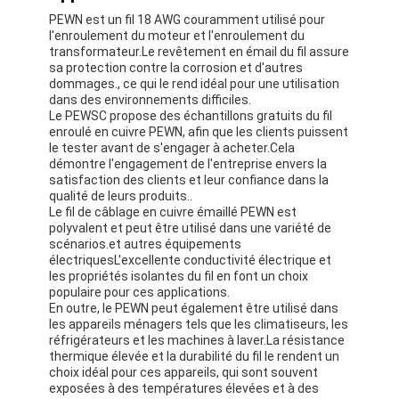
À propos de nous
PEWN est un fil 18 AWG couramment utilisé pour
l'enroulement du moteur et l'enroulement du
transformateur.Le revêtement en émail du fil assure
Visite de l'usine
sa protection contre la corrosion et d'autres
dommages., ce qui le rend idéal pour une utilisation
Contrôle de qualité
dans des environnements difficiles.
Le PEWSC propose des échantillons gratuits du fil
enroulé en cuivre PEWN, afin que les clients puissent
Nous contacter
le tester avant de s'engager à acheter.Cela
démontre l'engagement de l'entreprise envers la
Nouvelles
satisfaction des clients et leur confiance dans la
qualité de leurs produits..
Le fil de câblage en cuivre émaillé PEWN est
Les affaires
polyvalent et peut être utilisé dans une variété de
scénarios.et autres équipements
Demandez un devis
électriquesL'excellente conductivité électrique et
les propriétés isolantes du fil en font un choix
populaire pour ces applications.
En outre, le PEWN peut également être utilisé dans
les appareils ménagers tels que les climatiseurs, les
fils ronds de cuivre émaillés
réfrigérateurs et les machines à laver.La résistance
thermique élevée et la durabilité du fil le rendent un
Fil de laminage en cuivre émaillé
choix idéal pour ces appareils, qui sont souvent
exposées à des températures élevées et à des