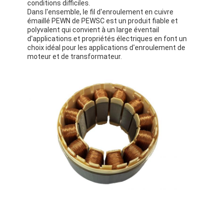
conditions difficiles.
Fil de cuivre isolé par émail
Dans l'ensemble, le fil d'enroulement en cuivre
émaillé PEWN de PEWSC est un produit fiable et
fils magnétiques émaillés
polyvalent qui convient à un large éventail
d'applications.et propriétés électriques en font un
choix idéal pour les applications d'enroulement de
fils de cuivre plat émaillés
moteur et de transformateur.
Fil recouvert de soie
fil de litz
Fil magnétique à haute température