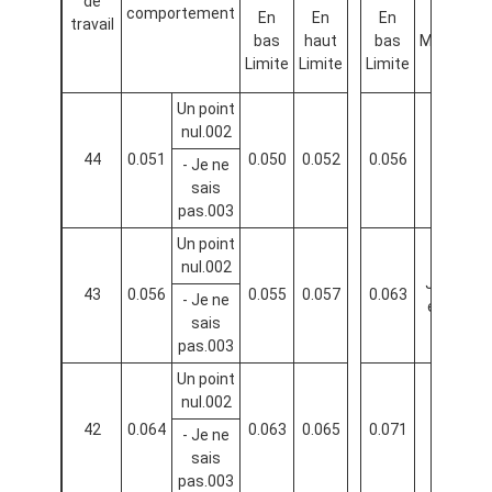
de
comportement
En
En
En
travail
bas
haut
bas
Moyenne
Limite
Limite
Limite
Un point
nul.002
44
0.051
0.050
0.052
0.056
0.059
- Je ne
sais
pas.003
Un point
nul.002
Je vous
43
0.056
0.055
0.057
0.063
- Je ne
en prie.
sais
pas.003
Un point
nul.002
42
0.064
0.063
0.065
0.071
0.073
- Je ne
sais
pas.003