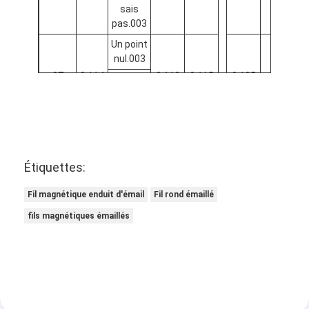
sais
pas.003
Un point
nul.003
37
0.114
0.113
0.115
0.125
0.128
- Je ne
sais
pas.002
Un point
nul.003
36
0.127
0.126
0.128
0.139
0.142
- Je ne
Étiquettes:
sais
pas.003
Fil magnétique enduit d'émail
Fil rond émaillé
Un point
fils magnétiques émaillés
nul.003
35
0.142
0.141
0.143
0.154
0.157
- Je ne
sais
pas.002
Un point