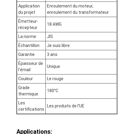
Application
Enroulement du moteur,
du projet
enroulement du transformateur
Émetteur-
18 AWG
récepteur
La norme
JIS
Échantillon
Je suis libre.
Garantie
3 ans
Épaisseur de
Unique
l'émail
Couleur
Le rouge
Grade
180°C
thermique
À la maison
Les
Les produits de l'UE
certifications
Produits
Spectacle de réalité virtuelle
Applications: