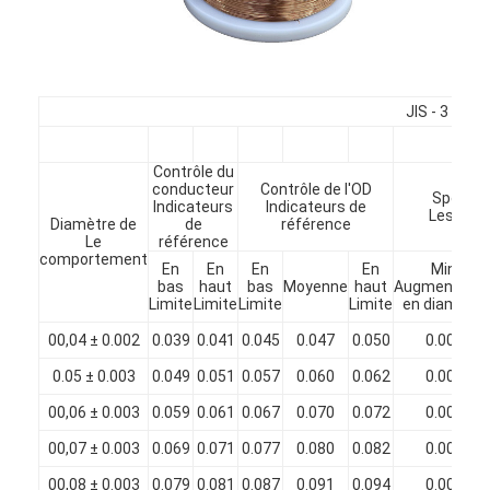
À propos de nous
Visite de l'usine
JIS - 3 esp
Contrôle de qualité
Nous contacter
Contrôle du
conducteur
Contrôle de l'OD
Spécific
Indicateurs
Indicateurs de
Nouvelles
Les fron
Diamètre de
de
référence
Le
référence
comportement
Les affaires
En
En
En
En
Min.
bas
haut
bas
Moyenne
haut
Augmentatio
Limite
Limite
Limite
Limite
en diamètre
Demandez un devis
00,04 ± 0.002
0.039
0.041
0.045
0.047
0.050
0.004
0.05 ± 0.003
0.049
0.051
0.057
0.060
0.062
0.006
fils ronds de cuivre émaillés
00,06 ± 0.003
0.059
0.061
0.067
0.070
0.072
0.006
00,07 ± 0.003
0.069
0.071
0.077
0.080
0.082
0.006
Fil de laminage en cuivre émaillé
00,08 ± 0.003
0.079
0.081
0.087
0.091
0.094
0.006