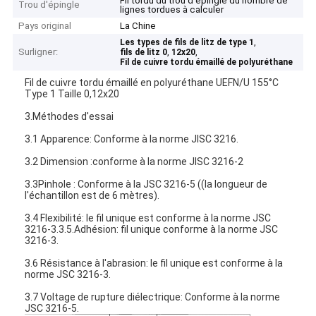
Fil tordu du trou d'épingle du nombre de
Trou d'épingle
lignes tordues à calculer
Pays original
La Chine
,
Les types de fils de litz de type 1
Surligner:
,
,
fils de litz 0
12x20
Fil de cuivre tordu émaillé de polyuréthane
Fil de cuivre tordu émaillé en polyuréthane UEFN/U 155°C
Type 1 Taille 0,12x20
3.Méthodes d'essai
3.1 Apparence: Conforme à la norme JISC 3216.
3.2 Dimension :conforme à la norme JISC 3216-2
3.3Pinhole : Conforme à la JSC 3216-5 ((la longueur de
l'échantillon est de 6 mètres).
3.4 Flexibilité: le fil unique est conforme à la norme JSC
3216-3.3.5.Adhésion: fil unique conforme à la norme JSC
3216-3.
3.6 Résistance à l'abrasion: le fil unique est conforme à la
norme JSC 3216-3.
3.7 Voltage de rupture diélectrique: Conforme à la norme
JSC 3216-5.