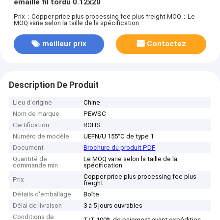
émaillé fil tordu 0.12x20
Prix：Copper price plus processing fee plus freight
MOQ：Le
MOQ varie selon la taille de la spécification
meilleur prix
Contactez
Description De Produit
Lieu d'origine
Chine
Nom de marque
PEWSC
Certification
ROHS
Numéro de modèle
UEFN/U 155°C de type 1
Document
Brochure du produit PDF
Quantité de
Le MOQ varie selon la taille de la
commande min
spécification
Copper price plus processing fee plus
Prix
freight
Détails d'emballage
Boîte
Délai de livraison
3 à 5 jours ouvrables
Conditions de
T/T 100% de paiement avant expédition