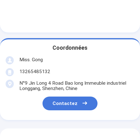
0.55 ± 0.006
0.546
0.552
0.567
0.572
0.577
0.016
0.60 ± 0.008
0.596
0.602
0.617
0.623
0.628
0.016
Coordonnées
Miss. Gong
13265485132
N°9 Jin Long 4 Road Bao long Immeuble industriel
Longgang, Shenzhen, Chine
Contactez