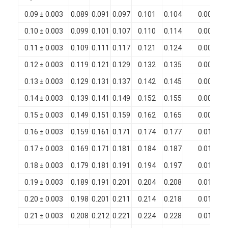
Fil de cuivre isolé par émail
0.09 ± 0.003
0.089
0.091
0.097
0.101
0.104
0.006
fils magnétiques émaillés
0.10 ± 0.003
0.099
0.101
0.107
0.110
0.114
0.006
0.11 ± 0.003
0.109
0.111
0.117
0.121
0.124
0.006
fils de cuivre plat émaillés
0.12 ± 0.003
0.119
0.121
0.129
0.132
0.135
0.008
Fil recouvert de soie
0.13 ± 0.003
0.129
0.131
0.137
0.142
0.145
0.008
fil de litz
0.14 ± 0.003
0.139
0.141
0.149
0.152
0.155
0.008
0.15 ± 0.003
0.149
0.151
0.159
0.162
0.165
0.008
Fil magnétique à haute température
0.16 ± 0.003
0.159
0.161
0.171
0.174
0.177
0.010
0.17 ± 0.003
0.169
0.171
0.181
0.184
0.187
0.010
0.18 ± 0.003
0.179
0.181
0.191
0.194
0.197
0.010
0.19 ± 0.003
0.189
0.191
0.201
0.204
0.208
0.010
0.20 ± 0.003
0.198
0.201
0.211
0.214
0.218
0.010
0.21 ± 0.003
0.208
0.212
0.221
0.224
0.228
0.010