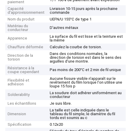
paiement
Capacité
Livraison 10-15 jours après la prochaine
d'approvisionnement
commande
Nom du produit
UEFN/U 155°C de type 1
Matériau du
D'autres métaux
conducteur
La surface du fil est lisse et la teinture est
Apparence
la même
Chauffure déformée
Calculez la courbe de torsion.
Dans des conditions normales, la
Direction de la
direction de torsion est dans le sens des
torsion
aiguilles d'une montre.
Résistance à la
Pas moins de 200°C et 2 min de fil unique
coupe cependant
Aucune fissure visible n'apparaît sur le
Flexibilité et
revêtement du film lorsque l'on utilise une
adhésion
loupe 15 fois p
La soudure doit adhérer uniformément au
Solderability
conducteur
Les échantillons
Je suis libre.
La taille est celle indiquée dans le
Dimension
tableau du fil simple; le diamètre du fil
tordu est soumis au c
Spécification
0.12x20