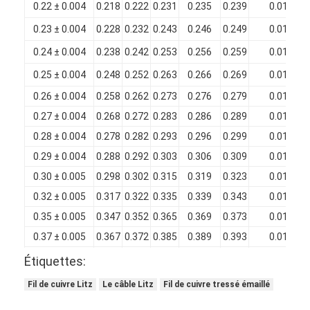
0.22 ± 0.004
0.218
0.222
0.231
0.235
0.239
0.010
0.23 ± 0.004
0.228
0.232
0.243
0.246
0.249
0.012
0.24 ± 0.004
0.238
0.242
0.253
0.256
0.259
0.012
0.25 ± 0.004
0.248
0.252
0.263
0.266
0.269
0.012
0.26 ± 0.004
0.258
0.262
0.273
0.276
0.279
0.012
0.27 ± 0.004
0.268
0.272
0.283
0.286
0.289
0.012
0.28 ± 0.004
0.278
0.282
0.293
0.296
0.299
0.012
0.29 ± 0.004
0.288
0.292
0.303
0.306
0.309
0.012
0.30 ± 0.005
0.298
0.302
0.315
0.319
0.323
0.014
0.32 ± 0.005
0.317
0.322
0.335
0.339
0.343
0.014
0.35 ± 0.005
0.347
0.352
0.365
0.369
0.373
0.014
0.37 ± 0.005
0.367
0.372
0.385
0.389
0.393
0.014
0.40 ± 0.005
0.397
0.402
0.415
0.419
0.425
0.014
Étiquettes:
0.45 ± 0.006
0.446
0.452
0.465
0.469
0.475
0.014
Fil de cuivre Litz
Le câble Litz
Fil de cuivre tressé émaillé
0.50 ± 0.006
0.496
0.502
0.517
0.522
0.527
0.016