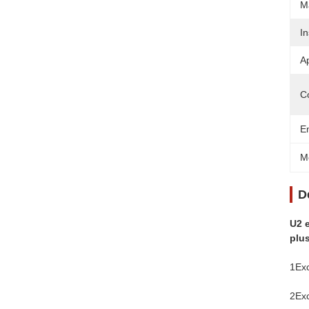
M
In
Ap
C
E
M
D
U2 e
plus
1Exc
2Exc