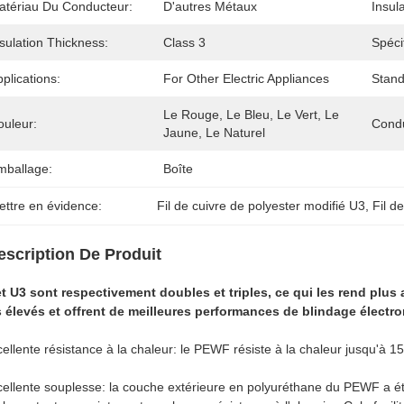
atériau Du Conducteur:
D'autres Métaux
Insula
sulation Thickness:
Class 3
Spéci
plications:
For Other Electric Appliances
Stand
Le Rouge, Le Bleu, Le Vert, Le 
ouleur:
Condu
Jaune, Le Naturel
mballage:
Boîte
ettre en évidence:
Fil de cuivre de polyester modifié U3
, 
Fil d
escription De Produit
t U3 sont respectivement doubles et triples, ce qui les rend plus
 élevés et offrent de meilleures performances de blindage électr
ellente résistance à la chaleur: le PEWF résiste à la chaleur jusqu'à 1
ellente souplesse: la couche extérieure en polyuréthane du PEWF a ét