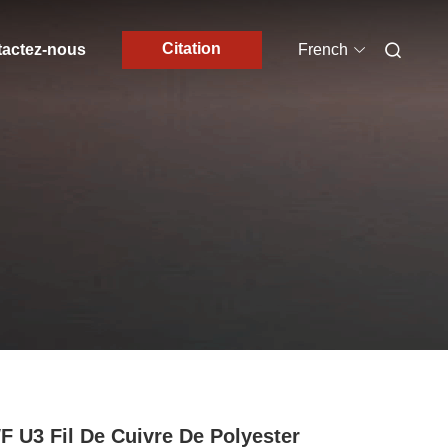
Citation
actez-nous
French
 U3 Fil De Cuivre De Polyester