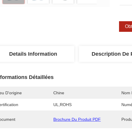
Obt
Details Information
Description De 
nformations Détaillées
eu D'origine
Chine
Nom 
rtification
UL,ROHS
Numé
ocument
Brochure Du Produit PDF
Produ