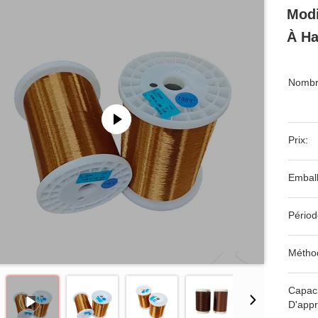
Modi
À Ha
Nombr
Prix:
Emball
Périod
Métho
Capaci
D'appr