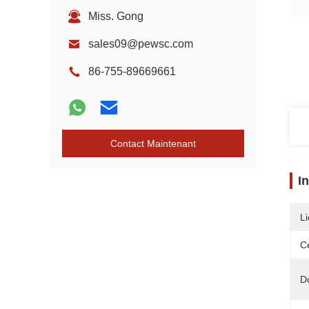
Miss. Gong
sales09@pewsc.com
86-755-89669661
Contact Maintenant
I
Li
Ce
D