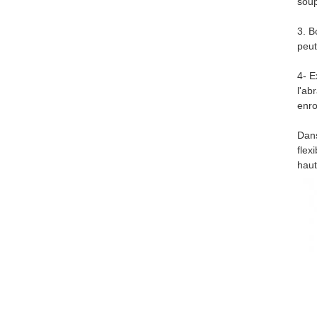
soup
3. B
peut
4- E
l'ab
enro
Dans
flex
haut