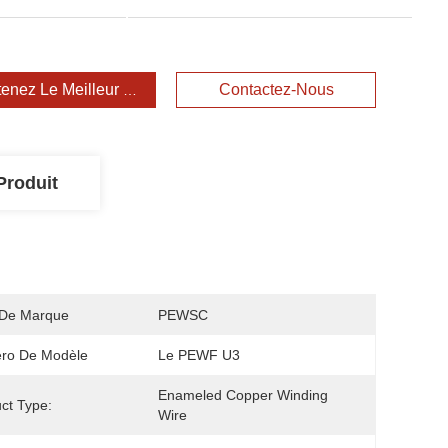
enez Le Meilleur Prix
Contactez-Nous
Produit
De Marque
PEWSC
ro De Modèle
Le PEWF U3
Enameled Copper Winding 
ct Type:
Wire