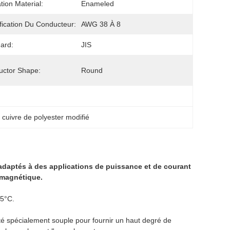
tion Material:
Enameled
fication Du Conducteur:
AWG 38 À 8
ard:
JIS
ctor Shape:
Round
e cuivre de polyester modifié
 adaptés à des applications de puissance et de courant
omagnétique.
55°C.
é spécialement souple pour fournir un haut degré de