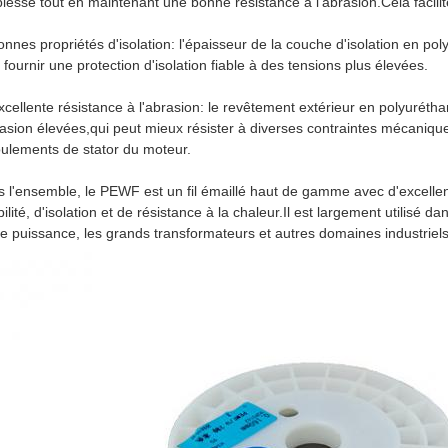
lesse tout en maintenant une bonne résistance à l'abrasion.Cela facilit
onnes propriétés d'isolation: l'épaisseur de la couche d'isolation en p
 fournir une protection d'isolation fiable à des tensions plus élevées.
xcellente résistance à l'abrasion: le revêtement extérieur en polyuré
rasion élevées,qui peut mieux résister à diverses contraintes mécaniqu
ulements de stator du moteur.
 l'ensemble, le PEWF est un fil émaillé haut de gamme avec d'excelle
ibilité, d'isolation et de résistance à la chaleur.Il est largement utilisé
e puissance, les grands transformateurs et autres domaines industriels