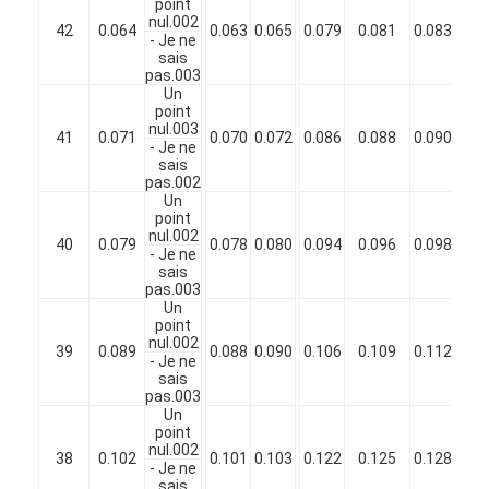
point
Fil de cuivre isolé par émail
nul.002
42
0.064
0.063
0.065
0.079
0.081
0.083
- Je ne
sais
fils magnétiques émaillés
pas.003
Un
fils de cuivre plat émaillés
point
nul.003
41
0.071
0.070
0.072
0.086
0.088
0.090
- Je ne
Fil recouvert de soie
sais
pas.002
Un
fil de litz
point
nul.002
40
0.079
0.078
0.080
0.094
0.096
0.098
Fil magnétique à haute température
- Je ne
sais
pas.003
Un
point
nul.002
39
0.089
0.088
0.090
0.106
0.109
0.112
- Je ne
sais
pas.003
Un
point
nul.002
38
0.102
0.101
0.103
0.122
0.125
0.128
- Je ne
sais