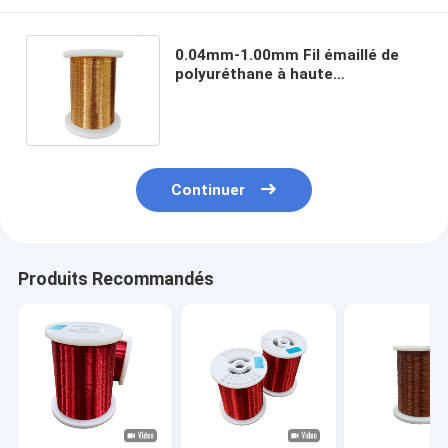
Un
point
nul.003
0.04mm-1.00mm Fil émaillé de
28
0.32
0.318
0.322
0.364
0.368
0.372
- Je ne
polyuréthane à haute
sais
température UEWH Classe
pas.002
thermique lourde 180
Un
point
nul.002
27
0.361
0.358
0.363
0.404
0.409
0.414
- Je ne
sais
Continuer
pas.003
Un
point
nul.002
26
0.404
0.401
0.406
0.449
0.454
0.459
- Je ne
sais
Produits Recommandés
pas.005
Un
point
nul.002
25
0.455
0.452
0.457
0.503
0.508
0.513
- Je ne
sais
pas.005
Un
point
nul.002
24
0.511
0.507
0.513
0.561
0.566
0.571