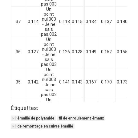
pas.003
Un
point
nul.003
37
0.114
0.113
0.115
0.134
0.137
0.140
- Je ne
sais
pas.002
Un
point
nul.003
36
0.127
0.126
0.128
0.149
0.152
0.155
- Je ne
sais
pas.003
Un
point
nul.003
35
0.142
0.141
0.143
0.167
0.170
0.173
- Je ne
sais
pas.002
Un
point
Étiquettes:
nul.003
34
0.16
0.159
0.161
0.185
0.188
0.191
- Je ne
Fil émaillé de polyamide
fil de enroulement émaux
sais
pas.003
Fil de remontage en cuivre émaillé
Un
point