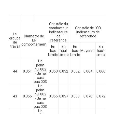
À propos de nous
Visite de l'usine
Contrôle du
Contrôle de qualité
conducteur
Contrôle de l'OD
Indicateurs
Indicateurs de
Le
Diamètre de
de
référence
groupe
Nous contacter
Le
référence
de
comportement
travail
En
En
En
En
Nouvelles
bas
haut
bas
Moyenne
haut
Aug
Limite
Limite
Limite
Limite
en
Les affaires
Un
point
nul.002
44
0.051
0.050
0.052
0.062
0.064
0.066
Demandez un devis
- Je ne
sais
pas.003
Un
point
nul.002
fils ronds de cuivre émaillés
43
0.056
0.055
0.057
0.068
0.070
0.072
- Je ne
sais
Fil de laminage en cuivre émaillé
pas.003
Un