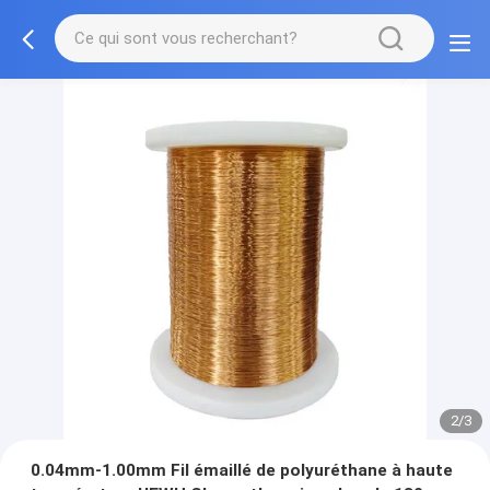
2/3
0.04mm-1.00mm Fil émaillé de polyuréthane à haute