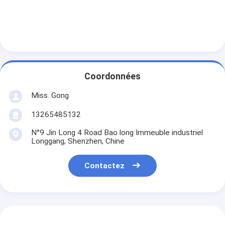
nul.003
33
0.18
0.179
0.181
0.207
0.211
0.215
- Je ne
sais
pas.002
Un
point
nul.003
32
0.203
0.202
0.205
0.233
0.237
0.241
- Je ne
sais
Coordonnées
pas.002
Un
point
Miss. Gong
nul.003
31
0.226
0.225
0.228
0.258
0.262
0.266
- Je ne
13265485132
sais
pas.002
N°9 Jin Long 4 Road Bao long Immeuble industriel
Un
Longgang, Shenzhen, Chine
point
nul.002
30
0.254
0.252
0.256
0.289
0.293
0.297
- Je ne
Contactez
sais
pas.003
Un
point
nul.003
29
0.287
0.285
0.289
0.328
0.332
0.336
- Je ne
sais
pas.003