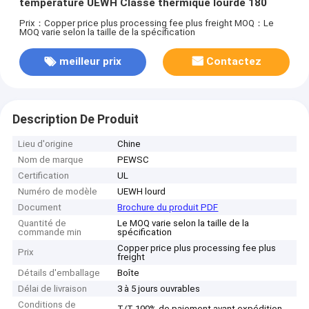
température UEWH Classe thermique lourde 180
Prix：Copper price plus processing fee plus freight
MOQ：Le
MOQ varie selon la taille de la spécification
meilleur prix
Contactez
Description De Produit
Lieu d'origine
Chine
Nom de marque
PEWSC
Certification
UL
Numéro de modèle
UEWH lourd
Document
Brochure du produit PDF
Quantité de
Le MOQ varie selon la taille de la
commande min
spécification
Copper price plus processing fee plus
Prix
freight
Détails d'emballage
Boîte
Délai de livraison
3 à 5 jours ouvrables
Conditions de
T/T 100% de paiement avant expédition