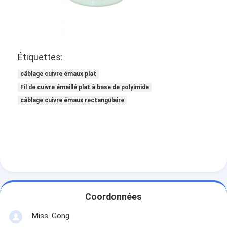
Fil de cuivre isolé par émail
fils magnétiques émaillés
fils de cuivre plat émaillés
Étiquettes:
Fil recouvert de soie
câblage cuivre émaux plat
Fil de cuivre émaillé plat à base de polyimide
fil de litz
câblage cuivre émaux rectangulaire
Fil magnétique à haute température
Coordonnées
Miss. Gong