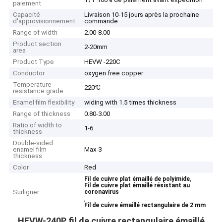
paiement
Capacité
Livraison 10-15 jours après la prochaine
d'approvisionnement
commande
Range of width
2.00-8.00
Product section
2-20mm
area
Product Type
HEVW -220C
Conductor
oxygen free copper
Temperature
220℃
resistance grade
Enamel film flexibility
widing with 1.5 times thickness
Range of thickness
0.80-3.00
Ratio of width to
1-6
thickness
Double-sided
enamel film
Max 3
thickness
Color
Red
,
Fil de cuivre plat émaillé de polyimide
Fil de cuivre plat émaillé résistant au
Surligner:
coronavirus
,
Fil de cuivre émaillé rectangulaire de 2 mm
HEVW-240P fil de cuivre rectangulaire émaillé