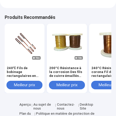
Produits Recommandés
240℃ Fils de
200°C Résistance à
240°C Résista
bobinage
la corrosion Des fils
corona Fil de c
rectangulaires en
de cuivre émaillés
rectangulaire
cuivre émaillé
HAIC dans le
émaillé HEVW
HEVW-240℃ pour
transformateur du
dans le
Meilleur prix
Meilleur prix
Meilleur p
une bonne résistance
moteur
transformateu
à la chaleur et
d'entraînement pour
la couleur natu
moteur
une couleur
d'entraînement
personnalisée
Largement utilisés
Aperçu
Au sujet de
Contactez-
Desktop
dans les moteurs
nous
nous
Site
Plan du
Politique en matière de protection de