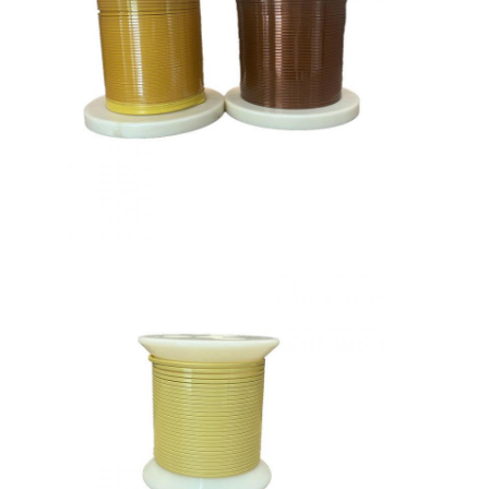
À propos de nous
Visite de l'usine
Contrôle de qualité
Nous contacter
Nouvelles
Les affaires
Demandez un devis
fils ronds de cuivre émaillés
Fil de laminage en cuivre émaillé