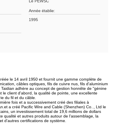
Le PEWSC
Année établie:
1995
créée le 14 avril 1950 et fournit une gamme complète de
cation, câbles optiques, fils de cuivre nus, fils d'aluminium
upe Taidian adhère au concept de gestion honnête de "génine
le client d'abord, la qualité de pointe, une excellente
ie du fil et du câble.
mière fois et a successivement créé des filiales à
n.et a créé Pacific Wire and Cable (Shenzhen) Co.., Ltd le
ains, un investissement total de 19,6 millions de dollars
 qualité et autres produits autour de l'assemblage, la
d'autres certifications de système.