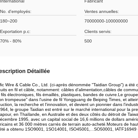
International
Fabricant
No. d'employés:
Ventes annuelles:
180~200
70000000-100000000
Exportation p.c:
Clients servis:
70% - 80%
500
escription Détaillée
fic Wire & Cable Co., Ltd. (ci-après dénommée "Taidian Group") a été 
uits en fil et câble, notamment: câbles d'alimentation,câbles de communi
 fils électroniques, fils émaillés, plastiques, bandes de cuivre.Le gro
on trompeuse" dans l'usine de fil Yongguang de Beiping Times, et atteint 
uction, la recherche et l'innovation, et devient un pionnier dans l'industr
964, le groupe Taidian est entré sur le marché international pour la pre
apour, en Thaïlande, en Australie et des deux côtés du détroit de Taiwa
écembre 1995, avec un capital social de 16,6 millions de dollars améric
icains et 36 000 mètres carrés de terrain auto-acheté.Moteurs de haute
été a obtenu 1SO9001, 1SO14001, ISO45001,...SO50001, IATF16949 et 