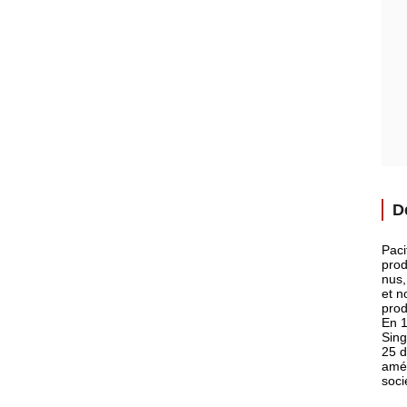
D
Paci
prod
nus,
et n
prod
En 1
Sing
25 d
amér
soci